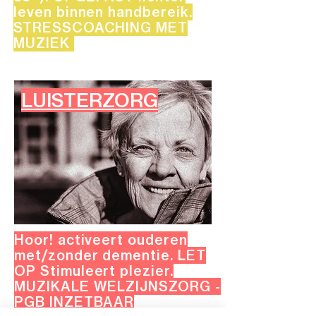
leven binnen handbereik.
STRESSCOACHING MET
MUZIEK
LUISTERZORG
Hoor! activeert ouderen
met/zonder dementie. LET
OP Stimuleert plezier.
MUZIKALE WELZIJNSZORG -
PGB INZETBAAR