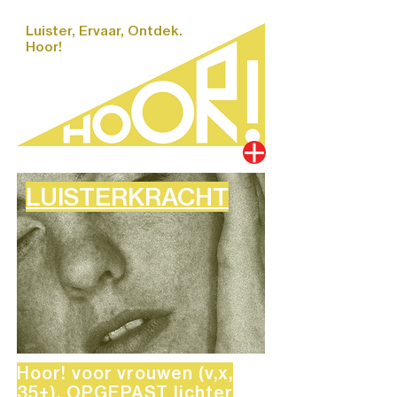
Luister, Ervaar, Ontdek.
Hoor!
LUISTERKRACHT
Hoor!
voor vrouwen (v,x,
35+). OPGEPAST lichter