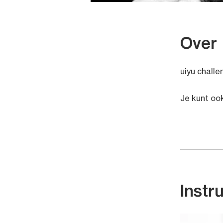
Over
uiyu challe
Je kunt oo
Instr