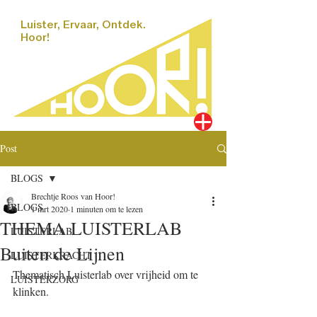
Luister, Ervaar, Ontdek.
Hoor!
Post
BLOGS
Brechtje Roos van Hoor!
BLOGS
1 mrt 2020
1 minuten om te lezen
THEMA LUISTERLAB
LUISTERLAB
Buiten de Lijnen
LUISTERKRACHT
Thematisch Luisterlab over vrijheid om te 
LUISTERZORG
klinken.