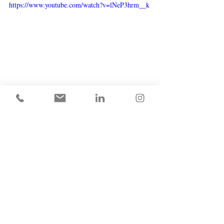
https://www.youtube.com/watch?v=lNeP3hrm__k
INFO 
Luisterlab Buiten de Lijnen is direct te 
boeken. Voor in theaters, huiskamers, bij 
organisaties, festivals en netwerken. Voor 
huiskamerlocaties wordt apparatuur 
meegenomen. Informeer bij Hoor! voor 
data, prijs en meer thematische Luisterlabs.
A suivre!
PS Ken je de organisatie Freemuse, de 
'Amnesty International'voor artiesten? De 