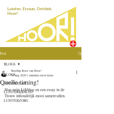
Luister, Ervaar, Ontdek.
Hoor!
Post
BLOGS
Brechtje Roos van Hoor!
BLOGS
31 aug 2020
1 minuten om te lezen
Quelle timing!
LUISTERLAB
Hoe mijn kijkblog en een essay in de 
LUISTERKRACHT
Trouw inhoudelijk mooi samenvallen.
LUISTERZORG