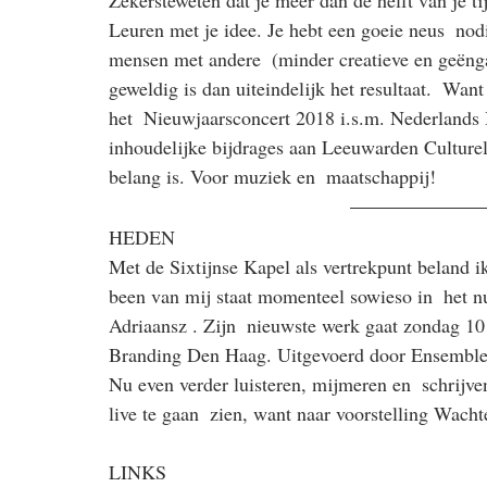
Zekersteweten dat je meer dan de helft van je ti
Leuren met je idee. Je hebt een goeie neus  nodi
mensen met andere  (minder creatieve en geëng
geweldig is dan uiteindelijk het resultaat.  Wan
het  Nieuwjaarsconcert 2018 i.s.m. Nederlands B
inhoudelijke bijdrages aan Leeuwarden Culturel
belang is. Voor muziek en  maatschappij!
HEDEN
Met de Sixtijnse Kapel als vertrekpunt beland 
been van mij staat momenteel sowieso in  het nu
Adriaansz . Zijn  nieuwste werk gaat zondag 10 
Branding Den Haag. Uitgevoerd door Ensemble K
Nu even verder luisteren, mijmeren en  schrijv
live te gaan  zien, want naar voorstelling Wach
LINKS