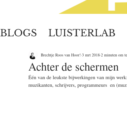
BLOGS
LUISTERLAB
LUISTERZORG
Brechtje Roos van Hoor!
3 mrt 2018
2 minuten om te
Achter de schermen
Één van de leukste bijwerkingen van mijn werk:
muzikanten, schrijvers, programmeurs  en (muzi