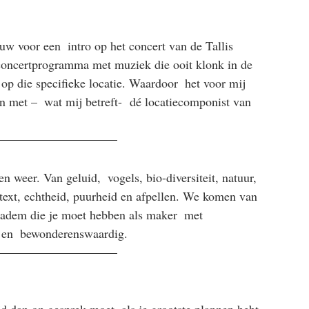
w voor een  intro op het concert van de Tallis 
 concertprogramma met muziek die ooit klonk in de 
op die specifieke locatie. Waardoor  het voor mij 
en met –  wat mij betreft-  dé locatiecomponist van 
n weer. Van geluid,  vogels, bio-diversiteit, natuur, 
text, echtheid, puurheid en afpellen. We komen van 
ge adem die je moet hebben als maker  met 
d en  bewonderenswaardig.