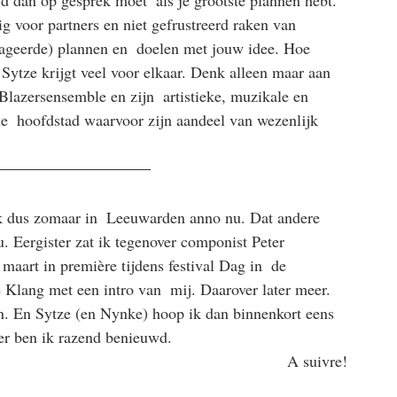
jd dan op gesprek moet  als je grootste plannen hebt. 
g voor partners en niet gefrustreerd raken van 
ageerde) plannen en  doelen met jouw idee. Hoe 
t Sytze krijgt veel voor elkaar. Denk alleen maar aan 
lazersensemble en zijn  artistieke, muzikale en 
e  hoofdstad waarvoor zijn aandeel van wezenlijk 
ik dus zomaar in  Leeuwarden anno nu. Dat andere 
. Eergister zat ik tegenover componist Peter 
maart in première tijdens festival Dag in  de 
lang met een intro van  mij. Daarover later meer. 
en. En Sytze (en Nynke) hoop ik dan binnenkort eens 
ter ben ik razend benieuwd.
A suivre!