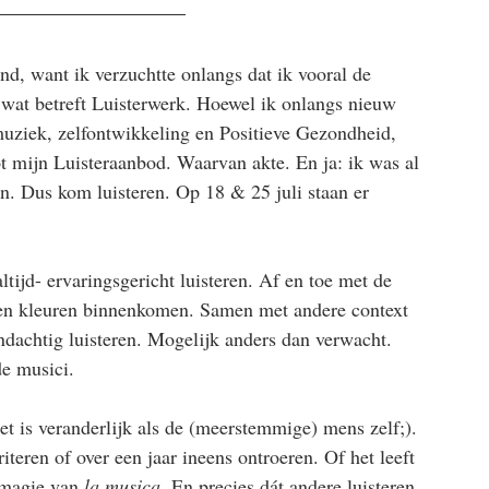
, want ik verzuchtte onlangs dat ik vooral de 
 wat betreft Luisterwerk. Hoewel ik onlangs nieuw 
muziek, zelfontwikkeling en Positieve Gezondheid, 
tot mijn Luisteraanbod. Waarvan akte. En ja: ik was al 
en. Dus kom luisteren. Op 18 & 25 juli staan er 
altijd- ervaringsgericht luisteren. Af en toe met de 
s en kleuren binnenkomen. Samen met andere context 
ndachtig luisteren. Mogelijk anders dan verwacht. 
e musici.
et is veranderlijk als de (meerstemmige) mens zelf;). 
iteren of over een jaar ineens ontroeren. Of het leeft 
 magie van 
la musica
. En precies dát andere luisteren 