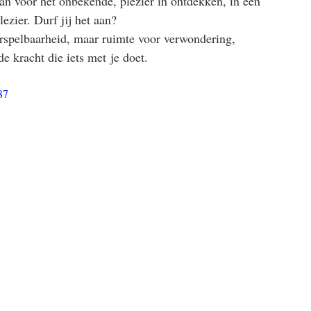
n voor het onbekende, plezier in ontdekken, in een 
ezier. Durf jij het aan?
orspelbaarheid, maar ruimte voor verwondering, 
e kracht die iets met je doet.
87