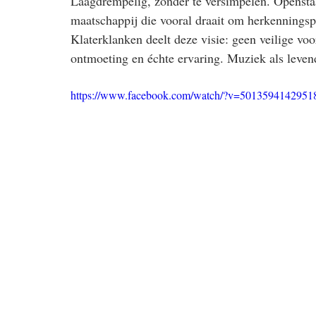
Laagdrempelig, zonder te versimpelen. Openstaa
maatschappij die vooral draait om herkenningspl
Klaterklanken deelt deze visie: geen veilige vo
ontmoeting en échte ervaring. Muziek als levend
https://www.facebook.com/watch/?v=5013594142951