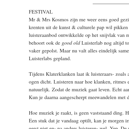
FESTIVAL
Mr & Mrs Kosmos zijn me weer eens goed gezind
krenten uit de kunst & culturele pap wil pikken
luisteraanbod ontwikkelde op het snijvlak van 
behoort ook de
 good old
 Luisterlab nog altijd 
vaker gepolst. Maar nu valt alles eindelijk sam
Luisterlabs gepland.
Tijdens Klaterklanken laat ik luisteraars- zoals 
ogen dicht. Luisteren naar hoe klanken, ritme
natuurlijk. Zodat de muziek gaat leven. Echt aa
Kun je daarna aangescherpt meewandelen met d
Hoe muziek je raakt, is geen vaststaand ding. H
Een stuk dat je vandaag optilt, kan je morgen irr
eerst niet en- na anders luisteren- wel. Yep. De